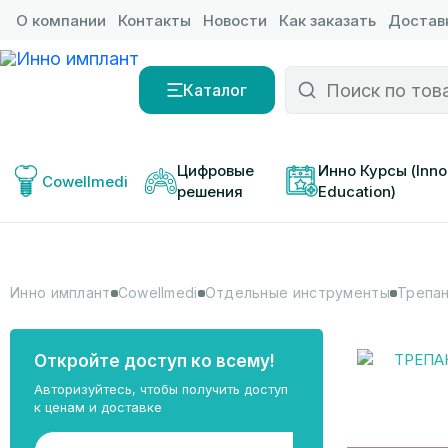
О компании
Контакты
Новости
Как заказать
Доставк
Каталог
Цифровые 
Инно Курсы (Inno
Cowellmedi
решения
Education)
Инно имплант
Cowellmedi
Отдельные инструменты
Трепан
Откройте доступ ко всему!
Авторизуйтесь, чтобы получить доступ
к ценам и доставке