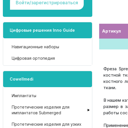
Войти/зарегистрироваться
Цифровые решения Inno Guide
Артикул
Навигационные наборы
Цифровая ортопедия
Фреза Spre
костной тк
Cowellmedi
костного л
ткани.
Имплантаты
В нашем кат
размер в з
Протетические изделия для
работы сос
имплантатов Submerged
Протетические изделия для узких
Применение