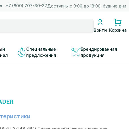
+7 (800) 707-30-37
Доступны с 9:00 до 18:00, будние дни
Корзина
Войти
ый 
Специальные 
Брендированная 
иал
предложения
продукция
ADER
теристики
.8,∅4.2,∅4.8,∅5.1) Фреза-spreader используется для