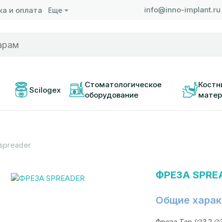
info@inno-implant.ru
а и оплата
Еще
 
Стоматологическое 
Костн
Scilogex
оборудование
матер
spreader
ФРЕЗА SPRE
Общие харак
Фреза Тар (∅3.2,∅3