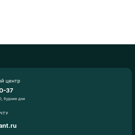
й центр
0-37
0, будние дни
ОЧТУ
ant.ru