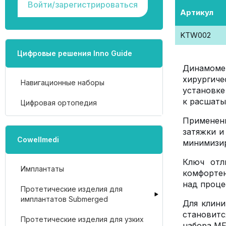
Войти/зарегистрироваться
Артикул
KTW002
Цифровые решения Inno Guide
Динамоме
хирургиче
Навигационные наборы
установке
к расшаты
Цифровая ортопедия
Применен
затяжки и
Cowellmedi
минимизир
Ключ отл
Имплантаты
комфортен
над проце
Протетические изделия для
имплантатов Submerged
Для клини
становит
Протетические изделия для узких
набора MF