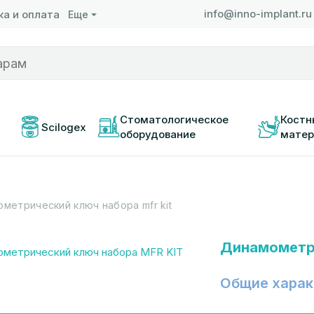
info@inno-implant.ru
а и оплата
Еще
 
Стоматологическое 
Костн
Scilogex
оборудование
матер
метрический ключ набора mfr kit
Динамометри
Общие харак