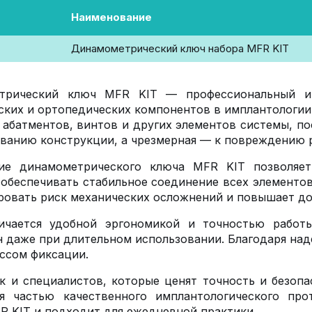
Наименование
Динамометрический ключ набора MFR KIT
трический ключ MFR KIT — профессиональный ин
ских и ортопедических компонентов в имплантологии.
 абатментов, винтов и других элементов системы, п
ванию конструкции, а чрезмерная — к повреждению 
ие динамометрического ключа MFR KIT позволяет
 обеспечивать стабильное соединение всех элементо
овать риск механических осложнений и повышает до
ичается удобной эргономикой и точностью работы
 даже при длительном использовании. Благодаря над
ссом фиксации.
к и специалистов, которые ценят точность и безоп
ся частью качественного имплантологического пр
R KIT и подходит для ежедневной практики.