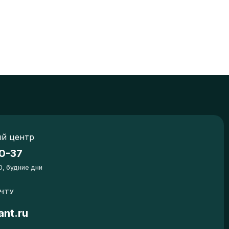
й центр
0-37
0, будние дни
ОЧТУ
ant.ru